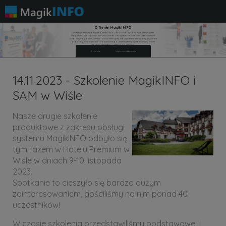
O firmie MagikINFO
Jesteśmy czeską spółką MagikINFO s.r.o., która tworzy oraz dystrybuuje system
MagikINFO, narzędzie przeznaczone do zarządzania Twoim środowiskiem IT.
Działamy na polskim, czeskim i słowackim rynku. Naszymi klientami są firmy prywatne
oraz organizacje z sektora publicznego. Jesteśmy firmą dynamiczną i zawsze
staramy się spełnić oczekiwania klientów.
Kontakty
Wybrane referencje
14.11.2023 - Szkolenie MagikINFO i
SAM w Wiśle
Nasze drugie szkolenie
produktowe z zakresu obsługi
systemu MagikINFO odbyło się
tym razem w Hotelu Premium w
Wiśle w dniach 9-10 listopada
2023.
Spotkanie to cieszyło się bardzo dużym
zainteresowaniem, gościliśmy na nim ponad 40
uczestników!
W czasie szkolenia przedstawiliśmy podstawowe i