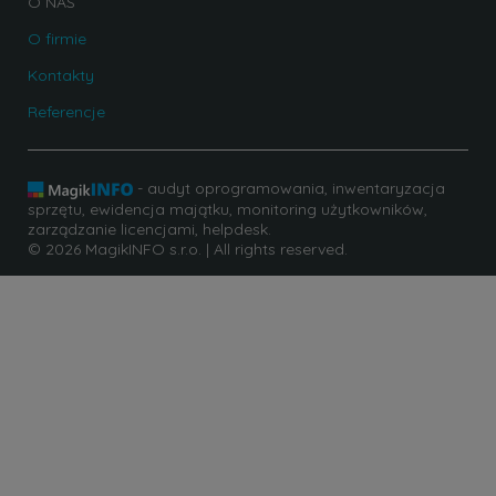
O NAS
O firmie
Kontakty
Referencje
- audyt oprogramowania, inwentaryzacja
sprzętu, ewidencja majątku, monitoring użytkowników,
zarządzanie licencjami, helpdesk.
© 2026 MagikINFO s.r.o. | All rights reserved.