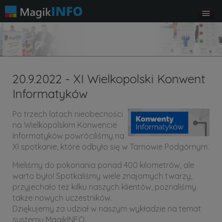
20.9.2022 - XI Wielkopolski Konwent
Informatyków
Po trzech latach nieobecności
na Wielkopolskim Konwencie
Informatyków powróciliśmy na
XI spotkanie, które odbyło się w Tarnowie Podgórnym.
Mieliśmy do pokonania ponad 400 kilometrów, ale
warto było! Spotkaliśmy wiele znajomych twarzy,
przyjechało też kilku naszych klientów, poznaliśmy
także nowych uczestników.
Dziękujemy za udział w naszym wykładzie na temat
systemu MagikINFO.