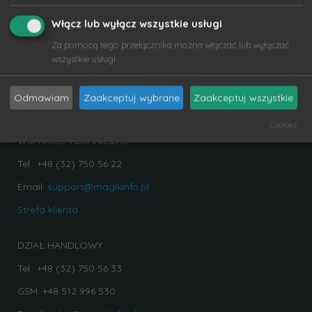
Włącz lub wyłącz wszystkie usługi
MODUŁY
Za pomocą tego przełącznika można włączać lub wyłączać
MagikAUDIT
wszystkie usługi.
MagikMONITOR
Odmawiam
Zaakceptuj wybrane
Zaakceptuj wszystkie
MagikHELPDESK
Cookies
WSPARCIE TECHNICZNE
Tel.: +48 (32) 750 56 22
Email:
support@magikinfo.pl
Strefa klienta
DZIAŁ HANDLOWY
Tel.: +48 (32) 750 56 33
GSM: +48 512 996 530