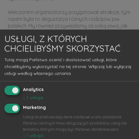
Wieczorem organizatorzy przygotowali atrakcje, tym
razem była to degustacja różnych rodzajów piw
polskich. My również przywieźliśmy ze sobą piwa, jak
zawsze czeskie :-) W kuluarach słyszeliśmy opinie, że
USŁUGI, Z KTÓRYCH
czeskie piwo wygrywa i nie ma sobie równych - za co
CHCIELIBYŚMY SKORZYSTAĆ
dziękujemy :-) Nie bez powodu Czesi znajdują się na I
miejscu w rankingu największej ilości wypijanego piwa
;-).
Tutaj mogą Państwo ocenić i dostosować usługi, które
chcielibyśmy wykorzystać na tej stronie. Włączaj lub wyłączaj
Do zobaczenia na kolejnych konwentach.
usługi według własnego uznania.
Więcej na temat Wielkopolskiego Konwentu
Analytics
Informatyków
TUTAJ.
↓
1
usługa
Marketing
Usługi te przetwarzają dane osobowe w celu pokazania
Państwu istotnych treści dotyczących produktów, usług lub
tematów, którymi mogą być Państwo zainteresowani.
↓
1
usługa