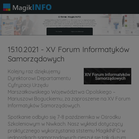
O firmie MagikINFO
Jesteśmy czeską spółką MagikINFO s.r.o., która tworzy oraz dystrybuuje system
MagikINFO, narzędzie przeznaczone do zarządzania Twoim środowiskiem IT.
Działamy na polskim, czeskim i słowackim rynku. Naszymi klientami są firmy prywatne
oraz organizacje z sektora publicznego. Jesteśmy firmą dynamiczną i zawsze
staramy się spełnić oczekiwania klientów.
Kontakty
Wybrane referencje
15.10.2021 - XV Forum Informatyków
Samorządowych
Kolejny raz dziękujemy
Dyrektorowi Departamentu
Cyfryzacji Urzędu
Marszałkowskiego Województwa Opolskiego –
Mariuszowi Boguckiemu, za zaproszenie na XV Forum
Informatyków Samorządowych.
Spotkanie odbyło się 7-8 października w Ośrodku
Szkoleniowym w Niwkach. Nasz wykład dotyczący
praktycznego wykorzystania ststemu MagikINFO w
jednostkach samorządowych cieszył się tak dużym