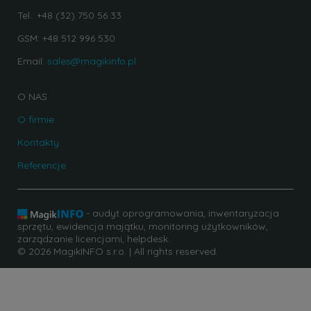
Tel.: +48 (32) 750 56 33
GSM: +48 512 996 530
Email:
sales@magikinfo.pl
O NAS
O firmie
Kontakty
Referencje
- audyt oprogramowania, inwentaryzacja
sprzętu, ewidencja majątku, monitoring użytkowników,
zarządzanie licencjami, helpdesk.
© 2026 MagikINFO s.r.o. | All rights reserved.