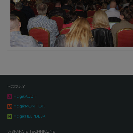
MODUŁY
MagikAUDIT
MagikMONITOR
MagikHELPDESK
WSPARCIE TECHNICZNE