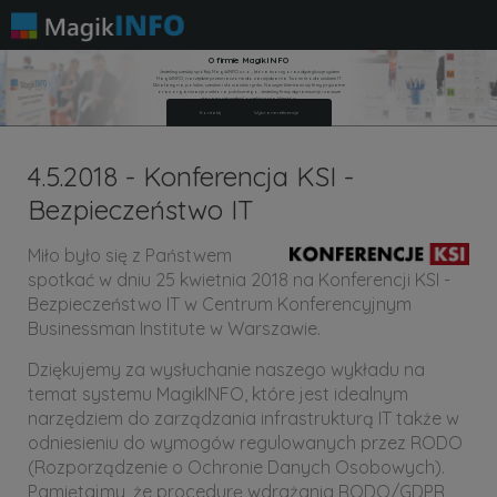
O firmie MagikINFO
Jesteśmy czeską spółką MagikINFO s.r.o., która tworzy oraz dystrybuuje system
MagikINFO, narzędzie przeznaczone do zarządzania Twoim środowiskiem IT.
Działamy na polskim, czeskim i słowackim rynku. Naszymi klientami są firmy prywatne
oraz organizacje z sektora publicznego. Jesteśmy firmą dynamiczną i zawsze
staramy się spełnić oczekiwania klientów.
Kontakty
Wybrane referencje
4.5.2018 - Konferencja KSI -
Bezpieczeństwo IT
Miło było się z Państwem
spotkać w dniu 25 kwietnia 2018 na Konferencji KSI -
Bezpieczeństwo IT w Centrum Konferencyjnym
Businessman Institute w Warszawie.
Dziękujemy za wysłuchanie naszego wykładu na
temat systemu MagikINFO, które jest idealnym
narzędziem do zarządzania infrastrukturą IT także w
odniesieniu do wymogów regulowanych przez RODO
(Rozporządzenie o Ochronie Danych Osobowych).
Pamiętajmy, że procedurę wdrażania RODO/GDPR