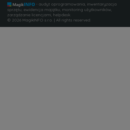
- audyt oprogramowania, inwentaryzacja
sprzętu, ewidencja majątku, monitoring użytkowników,
zarządzanie licencjami, helpdesk.
© 2026 MagikINFO s.r.o. | All rights reserved.