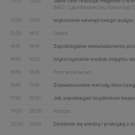
11:00
12:00
Jakie cele realizuje MagikINFO w
(NIS2, Cyberbezpieczny Samorząd,
12:00
13:00
Wykonanie wewnętrznego audytu 
13:00
14:15
Obiad.
14:15
14:45
Zapobieganie nieświadomemu pira
14:45
16:30
Wykorzystanie modułu majątku do r
16:30
16:45
Przerwa kawowa.
16:45
17:45
Zaawansowane metody zbiorczego
17:45
19:00
Jak zapobiegać incydentom bezpi
19:00
20:00
Kolacja.
20:00
22:00
Dzielenie się wiedzą i praktyką z