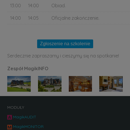
13:00
14:00
Obiad.
14:00
14:05
Oficjalne zakończenie.
Serdecznie zapraszamy i cieszymy się na spotkanie!
Zespół MagikINFO
MODUŁY
MagikAUDIT
MagikMONITOR