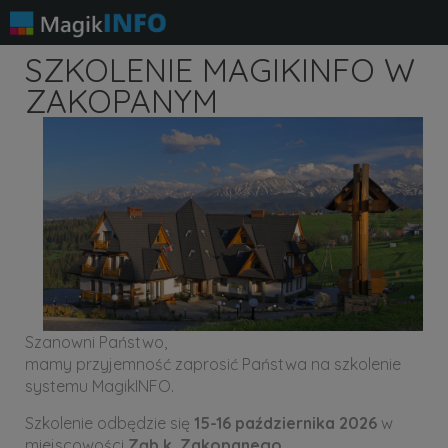
SZKOLENIE MAGIKINFO W
ZAKOPANYM
Szanowni Państwo,
mamy przyjemność zaprosić Państwa na szkolenie
systemu MagikINFO.
Szkolenie odbędzie się
15-16 października 2026
w
miejscowości
Ząb k. Zakopanego
.