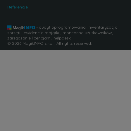
Referencje
- audyt oprogramowania, inwentaryzacja
sprzętu, ewidencja majątku, monitoring użytkowników,
zarządzanie licencjami, helpdesk.
© 2026 MagikINFO s.r.o. | All rights reserved.