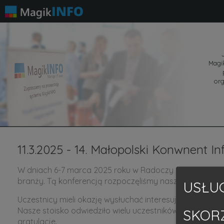
Magik
org
11.3.2025 - 14. Małopolski Konwnent 
W dniach 6-7 marca 2025 roku w Radoczy odbyła się już
branży. Tą konferencją rozpoczęliśmy nasze coroczne t
USŁUG
Uczestnicy mieli okazję wysłuchać interesujących prele
Nasze stoisko odwiedziło wielu uczestników, a spośród
SKOR
gratulacje.