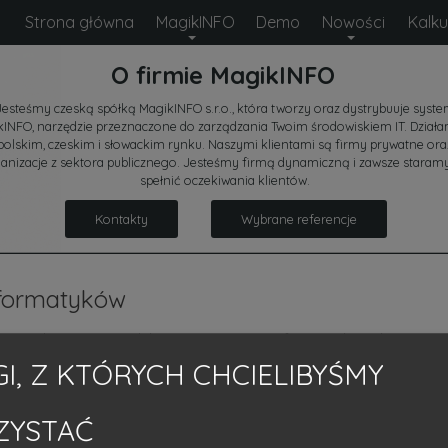
Strona główna
MagikINFO
Demo
Nowości
Kalku
O firmie MagikINFO
Jesteśmy czeską spółką MagikINFO s.r.o., która tworzy oraz dystrybuuje syst
INFO, narzędzie przeznaczone do zarządzania Twoim środowiskiem IT. Dział
polskim, czeskim i słowackim rynku. Naszymi klientami są firmy prywatne ora
anizacje z sektora publicznego. Jesteśmy firmą dynamiczną i zawsze staramy
spełnić oczekiwania klientów.
Kontakty
Wybrane referencje
Informatyków
 14 edycja Małopolskiego Konwentu Informatyków, która zgro
ourne by spotkać się z Wami osobiście.
I, Z KTÓRYCH CHCIELIBYŚMY
kcji na temat najnowszych trendów w technologii oraz innowa
 wypełnionych ankiet wylosowaliśmy dwie osoby, które wygra
ZYSTAĆ