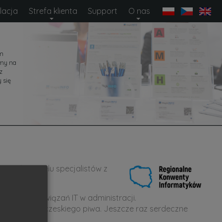
lacja
Strefa klienta
Support
O nas
em
amy na
z
 się
madziła wielu specjalistów z
cyjnych rozwiązań IT w administracji.
ły 5l beczkę czeskiego piwa. Jeszcze raz serdeczne