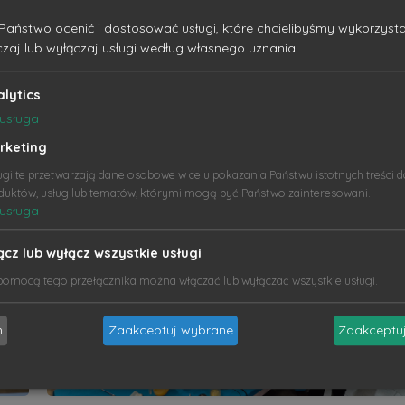
Państwo ocenić i dostosować usługi, które chcielibyśmy wykorzysta
 już nie możemy doczekać się kolejnych!
czaj lub wyłączaj usługi według własnego uznania.
alytics
usługa
rketing
ugi te przetwarzają dane osobowe w celu pokazania Państwu istotnych treści 
duktów, usług lub tematów, którymi mogą być Państwo zainteresowani.
usługa
ącz lub wyłącz wszystkie usługi
pomocą tego przełącznika można włączać lub wyłączać wszystkie usługi.
m
Zaakceptuj wybrane
Zaakceptuj