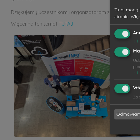
Tutaj mogą 
Dziękujemy uczestnikom i organizatorom za spotkanie i
stronie. Włą
Więcej na ten temat
TUTAJ
An
↓
1
Ma
Usł
pro
↓
1
Wł
Za 
Odmawia