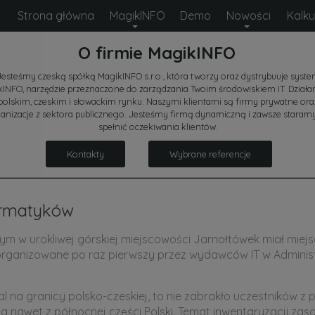
Strona główna
MagikINFO
Demo
Nowości
Kalku
O firmie MagikINFO
Jesteśmy czeską spółką MagikINFO s.r.o., która tworzy oraz dystrybuuje syst
INFO, narzędzie przeznaczone do zarządzania Twoim środowiskiem IT. Dział
polskim, czeskim i słowackim rynku. Naszymi klientami są firmy prywatne ora
anizacje z sektora publicznego. Jesteśmy firmą dynamiczną i zawsze staramy
spełnić oczekiwania klientów.
Kontakty
Wybrane referencje
formatyków
ym w urokliwej górskiej miejscowości Jarnołtówek miał miej
 zorganizowane po raz pierwszy przez wydawców IT w Adminis
al na granicy polsko-czeskiej, to nie zabrakło uczestników z
 a nawet z północnej części Polski. Temat inwentaryzacji za