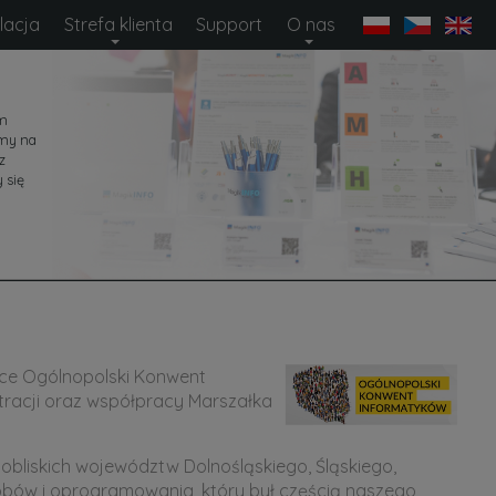
lacja
Strefa klienta
Support
O nas
em
amy na
z
 się
sce Ogólnopolski Konwent
tracji oraz współpracy Marszałka
 pobliskich województw Dolnośląskiego, Śląskiego,
sobów i oprogramowania, który był częścią naszego