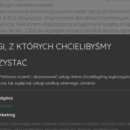
ększym zainteresowaniem.
ikami, ponieważ inwentaryzacja jest nadal "gorącym temat
r. § 20.2. dotyczący: utrzymywania aktualności inwentaryza
igurację. Wieczorem organizatorzy przygotowali bogaty progr
ów do łez :-) Zaś po występie wszyscy spotkali się przy ogni
I, Z KTÓRYCH CHCIELIBYŚMY
ZYSTAĆ
Państwo ocenić i dostosować usługi, które chcielibyśmy wykorzysta
czaj lub wyłączaj usługi według własnego uznania.
alytics
usługa
rketing
ugi te przetwarzają dane osobowe w celu pokazania Państwu istotnych treści 
duktów, usług lub tematów, którymi mogą być Państwo zainteresowani.