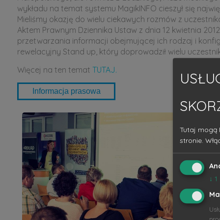
wykładu na temat systemu MagikINFO cieszył się najwi
Mieliśmy okazję do wielu ciekawych rozmów z uczestn
Aktem Prawnym Dziennika Ustaw z dnia 12 kwietnia 2012
przetwarzania informacji obejmującej ich rodzaj i konf
rewelacyjny Stand up, który doprowadził wielu uczestnik
Więcej na ten temat
TUTAJ.
USŁUG
SKOR
Tutaj mogą 
stronie. Włą
An
↓
1
Ma
Usł
pro