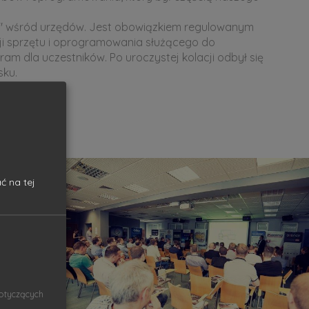
em" wśród urzędów. Jest obowiązkiem regulowanym
cji sprzętu i oprogramowania służącego do
am dla uczestników. Po uroczystej kolacji odbył się
sku.
ć na tej
dotyczących