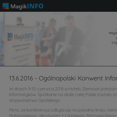
Magik
org
13.6.2016 - Ogólnopolski Konwent In
W dniach 9-10 czerwca 2016 w Hotelu Ziemowit położon
Informatyków. Spotkanie na skale całej Polski zostało
Województwa Opolskiego.
Mimo, że konferencja odbyła się na południu kraju, niem
Małopolskiego, ale również z Łódzkiego, Mazowieckiego