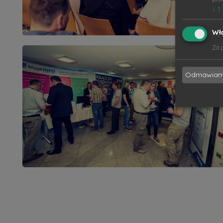
↓
1
Wł
Za 
Odmawia