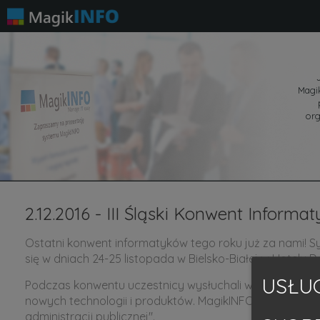
Magik
org
2.12.2016 - III Śląski Konwent Informa
Ostatni konwent informatyków tego roku już za nami! S
się w dniach 24-25 listopada w Bielsko-Białej w Hotelu 
USŁUG
Podczas konwentu uczestnicy wysłuchali wykłady i prel
nowych technologii i produktów. MagikINFO jako partner
administracji publicznej".