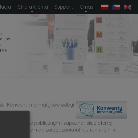
lacja
Strefa klienta
Support
O nas
em
amy na
z
 się
Śląski Konwent Informatyków odbył
 w sektorze publicznym i zapoznali się z ofertą
pleksowy system do zarządzania infrastrukturą IT w