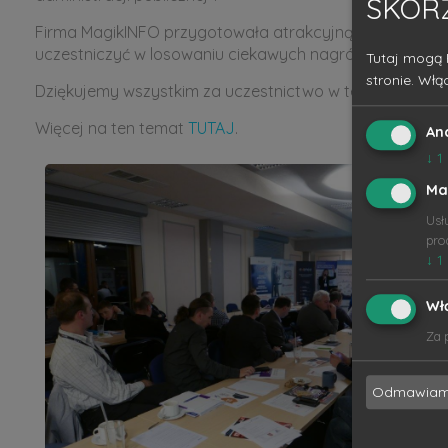
SKOR
Firma MagikINFO przygotowała atrakcyjną ofertę przez
uczestniczyć w losowaniu ciekawych nagród ufundowan
Tutaj mogą 
stronie. Włą
Dziękujemy wszystkim za uczestnictwo w tegorocznych 
Więcej na ten temat
TUTAJ
.
An
↓
1
Ma
Usł
pro
↓
1
Wł
Za 
Odmawia