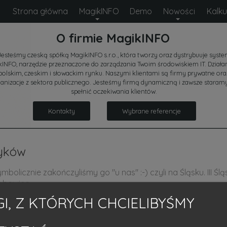
Strona główna
MagikINFO
Demo
Nowości
Kalku
O firmie MagikINFO
Jesteśmy czeską spółką MagikINFO s.r.o., która tworzy oraz dystrybuuje syst
INFO, narzędzie przeznaczone do zarządzania Twoim środowiskiem IT. Dział
polskim, czeskim i słowackim rynku. Naszymi klientami są firmy prywatne ora
anizacje z sektora publicznego. Jesteśmy firmą dynamiczną i zawsze staramy
spełnić oczekiwania klientów.
Kontakty
Wybrane referencje
tyków
ymbolicznie zakończyliśmy go "u nas"
:-)
czyli na Śląsku. III 
Dębowiec.
I, Z KTÓRYCH CHCIELIBYŚMY
ekcje poświęcone najważniejszym zagadnieniom dotyczącym IT
 specjalny konferencji przedstawił prelekcję na temat "Kom