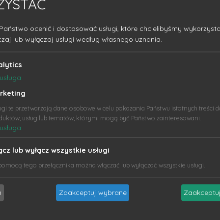
ZYSTAĆ
naczoną tylko dla uczestników ŚKI. Dodatkowo osoby, które
ych przez naszą firmę.
Państwo ocenić i dostosować usługi, które chcielibyśmy wykorzysta
czaj lub wyłączaj usługi według własnego uznania.
konwentach i już dziś zapraszamy do udziału w Konwentach
alytics
usługa
rketing
ugi te przetwarzają dane osobowe w celu pokazania Państwu istotnych treści 
duktów, usług lub tematów, którymi mogą być Państwo zainteresowani.
usługa
ącz lub wyłącz wszystkie usługi
pomocą tego przełącznika można włączać lub wyłączać wszystkie usługi.
m
Zaakceptuj wybrane
Zaakceptuj